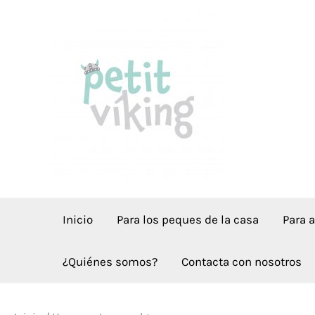
Ir
al
contenido
Inicio
Para los peques de la casa
Para 
¿Quiénes somos?
Contacta con nosotros