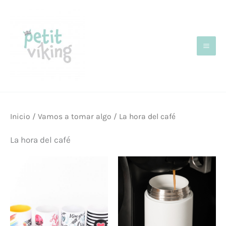
Ir
al
contenido
Inicio
/
Vamos a tomar algo
/ La hora del café
La hora del café