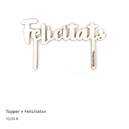
Topper » Felicitats»
10,00
€