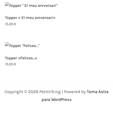
Topper » El meu aniversari»
15,00
€
Topper «Felices…»
15,00
€
Copyright © 2026 PetitVíking | Powered by
Tema Astra
para WordPress