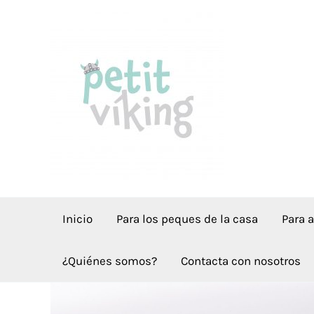
Ir
al
contenido
Inicio
Para los peques de la casa
Para 
¿Quiénes somos?
Contacta con nosotros