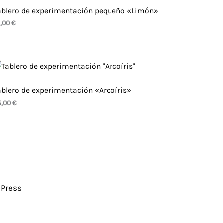
ablero de experimentación pequeño «Limón»
8,00
€
ablero de experimentación «Arcoíris»
5,00
€
dPress