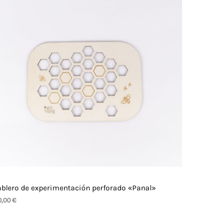
ablero de experimentación perforado «Panal»
0,00
€