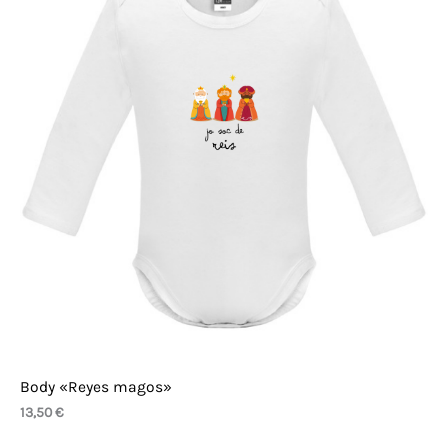
Body «Reyes magos»
13,50
€