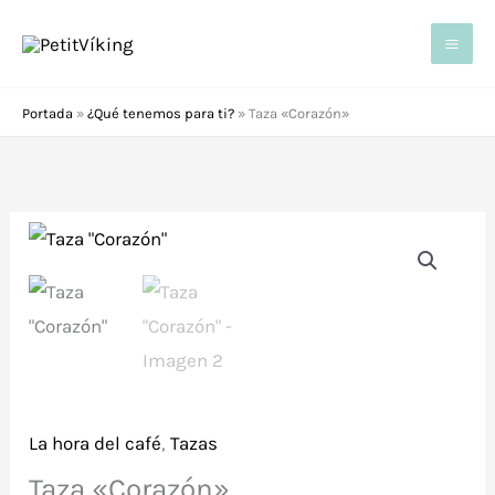
Ir
al
contenido
Portada
»
¿Qué tenemos para ti?
»
Taza «Corazón»
La hora del café
,
Tazas
Taza «Corazón»