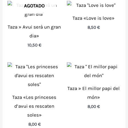
AGOTADO
Taza «Love is love»
Taza » Avui serà un gran
8,50
€
dia»
10,50
€
Taza » El millor papi del
Taza «Les princeses
món»
d’avui es rescaten
8,00
€
soles»
8,00
€